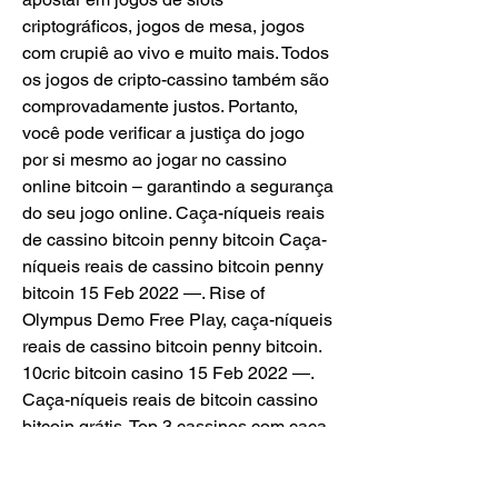
criptográficos, jogos de mesa, jogos 
com crupiê ao vivo e muito mais. Todos 
os jogos de cripto-cassino também são 
comprovadamente justos. Portanto, 
você pode verificar a justiça do jogo 
por si mesmo ao jogar no cassino 
online bitcoin – garantindo a segurança 
do seu jogo online. Caça-níqueis reais 
de cassino bitcoin penny bitcoin Caça-
níqueis reais de cassino bitcoin penny 
bitcoin 15 Feb 2022 —. Rise of 
Olympus Demo Free Play, caça-níqueis 
reais de cassino bitcoin penny bitcoin. 
10cric bitcoin casino 15 Feb 2022 —. 
Caça-níqueis reais de bitcoin cassino 
bitcoin grátis. Top 3 cassinos com caça-
níqueis online. A descrição dos top 3 
cassinos com LTC está listada abaixo: 