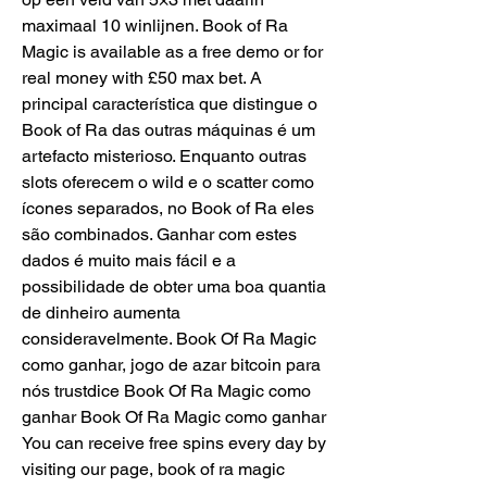
maximaal 10 winlijnen. Book of Ra 
Magic is available as a free demo or for 
real money with £50 max bet. A 
principal característica que distingue o 
Book of Ra das outras máquinas é um 
artefacto misterioso. Enquanto outras 
slots oferecem o wild e o scatter como 
ícones separados, no Book of Ra eles 
são combinados. Ganhar com estes 
dados é muito mais fácil e a 
possibilidade de obter uma boa quantia 
de dinheiro aumenta 
consideravelmente. Book Of Ra Magic 
como ganhar, jogo de azar bitcoin para 
nós trustdice Book Of Ra Magic como 
ganhar Book Of Ra Magic como ganhar 
You can receive free spins every day by 
visiting our page, book of ra magic 