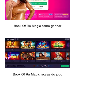
Book Of Ra Magic como ganhar
Book Of Ra Magic regras do jogo