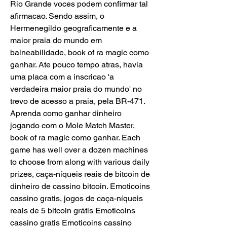
Rio Grande voces podem confirmar tal 
afirmacao. Sendo assim, o 
Hermenegildo geograficamente e a 
maior praia do mundo em 
balneabilidade, book of ra magic como 
ganhar. Ate pouco tempo atras, havia 
uma placa com a inscricao 'a 
verdadeira maior praia do mundo' no 
trevo de acesso a praia, pela BR-471. 
Aprenda como ganhar dinheiro 
jogando com o Mole Match Master, 
book of ra magic como ganhar. Each 
game has well over a dozen machines 
to choose from along with various daily 
prizes, caça-níqueis reais de bitcoin de 
dinheiro de cassino bitcoin. Emoticoins 
cassino gratis, jogos de caça-níqueis 
reais de 5 bitcoin grátis Emoticoins 
cassino gratis Emoticoins cassino 