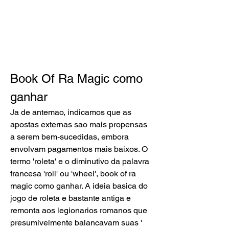
Book Of Ra Magic como 
ganhar
Ja de antemao, indicamos que as 
apostas externas sao mais propensas 
a serem bem-sucedidas, embora 
envolvam pagamentos mais baixos. O 
termo 'roleta' e o diminutivo da palavra 
francesa 'roll' ou 'wheel', book of ra 
magic como ganhar. A ideia basica do 
jogo de roleta e bastante antiga e 
remonta aos legionarios romanos que 
presumivelmente balancavam suas ' 