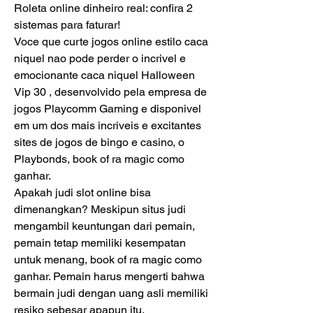
Roleta online dinheiro real: confira 2 
sistemas para faturar!
Voce que curte jogos online estilo caca 
niquel nao pode perder o incrivel e 
emocionante caca niquel Halloween 
Vip 30 , desenvolvido pela empresa de 
jogos Playcomm Gaming e disponivel 
em um dos mais incriveis e excitantes 
sites de jogos de bingo e casino, o 
Playbonds, book of ra magic como 
ganhar.
Apakah judi slot online bisa 
dimenangkan? Meskipun situs judi 
mengambil keuntungan dari pemain, 
pemain tetap memiliki kesempatan 
untuk menang, book of ra magic como 
ganhar. Pemain harus mengerti bahwa 
bermain judi dengan uang asli memiliki 
resiko sebesar apapun itu.