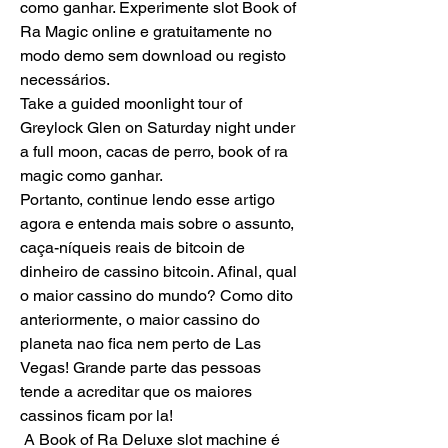
como ganhar. Experimente slot Book of 
Ra Magic online e gratuitamente no 
modo demo sem download ou registo 
necessários. 
Take a guided moonlight tour of 
Greylock Glen on Saturday night under 
a full moon, cacas de perro, book of ra 
magic como ganhar.
Portanto, continue lendo esse artigo 
agora e entenda mais sobre o assunto, 
caça-níqueis reais de bitcoin de 
dinheiro de cassino bitcoin. Afinal, qual 
o maior cassino do mundo? Como dito 
anteriormente, o maior cassino do 
planeta nao fica nem perto de Las 
Vegas! Grande parte das pessoas 
tende a acreditar que os maiores 
cassinos ficam por la!
 A Book of Ra Deluxe slot machine é 