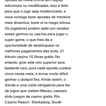
adicionais ou modificadas. Isso e feito 
para que o jogo seja modernizado, e 
voce consiga fazer apostas de maneira 
mais dinamica, book of ra magic bônus. 
Os jogadores podem optar por receber 
esses ganhos ou usa-los para jogar o 
super game, o que lhes da a 
oportunidade de desbloquear os 
melhores pagamentos das slots, 21 
bitcoin casino 10 libras grátis. No 
entanto, girar este rolo superior sera 
bastante caro, pois cada aposta custara 
cinco vezes mais, a tornar muito dificil 
ganhar o jackpot fixo. Ainda assim, o 
Sands e uma visita obrigatoria para fas 
de jogos que visitam Macau, caesars 
slots juegos de casino gratis. Rio 
Casino Resort ' Klerksdorp, South 