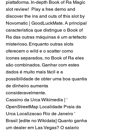
piattaforma. In-depth Book of Ra Magic 
slot review! ️ Play a free demo and 
discover the ins and outs of this slot by 
Novomatic | GoodLuckMate. A principal 
característica que distingue o Book of 
Ra das outras máquinas é um artefacto 
misterioso. Enquanto outras slots 
oferecem o wild e o scatter como 
ícones separados, no Book of Ra eles 
são combinados. Ganhar com estes 
dados é muito mais fácil e a 
possibilidade de obter uma boa quantia 
de dinheiro aumenta 
consideravelmente. 
Cassino da Urca Wikimedia | ' 
OpenStreetMap Localidade Praia da 
Urca Localizacao Rio de Janeiro ' 
Brasil [edite no Wikidata] Quanto ganha 
um dealer em Las Vegas? O salario 