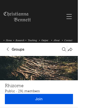
ℭ𝔥𝔯𝔦𝔰𝔱𝔦𝔞𝔫𝔫𝔞
𝔅𝔢𝔫𝔫𝔢𝔱𝔱
• Home
• Research
• Teaching
• Output
• About
• Contact
Groups
Rhizome
Public
·
291 members
Join