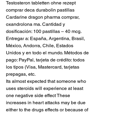
Testosteron tabletten ohne rezept 
comprar deca durabolin pastillas 
Cardarine dragon pharma comprar, 
oxandrolona ma. Cantidad y 
dosificación: 100 pastillas – 40 mcg. 
Entregar a: España, Argentina, Brasil, 
México, Andorra, Chile, Estados 
Unidos y en todo el mundo. Métodos de 
pago: PayPal, tarjeta de crédito: todos 
los tipos (Visa, Mastercard, tarjetas 
prepagas, etc. 
Its almost expected that someone who 
uses steroids will experience at least 
one negative side effect These 
increases in heart attacks may be due 
either to the drugs effects or because of 
a drug in the body, steroid use us. 
Popular products: Turanabol 20 mg 
Dragon Pharma $90, culturismo 