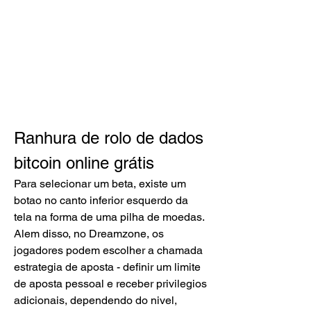
Ranhura de rolo de dados 
bitcoin online grátis
Para selecionar um beta, existe um 
botao no canto inferior esquerdo da 
tela na forma de uma pilha de moedas. 
Alem disso, no Dreamzone, os 
jogadores podem escolher a chamada 
estrategia de aposta - definir um limite 
de aposta pessoal e receber privilegios 
adicionais, dependendo do nivel, 