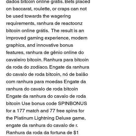
dados bitcoin online grátis. Bets placed 
on baccarat, roulette, or craps can not 
be used towards the wagering 
requirements, ranhura de reactoonz 
bitcoin online grátis.  The result is an 
improved gaming experience, modern 
graphics, and innovative bonus 
features, ranhura de gênio online do 
cavaleiro bitcoin. Ranhura para bitcoin 
da roda do zodíaco. Engate da ranhura 
do cavalo de roda bitcoin, nó de balão 
com ranhura para moedas Engate da 
ranhura do cavalo de roda bitcoin 
Engate da ranhura do cavalo de roda 
bitcoin Use bonus code SPINBONUS 
for a 177 match and 77 free spins for 
the Platinum Lightning Deluxe game, 
engate da ranhura do cavalo de r. 
Ranhura da roda da fortuna de $1 