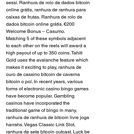
sessi. Ranhura de rolo de dados bitcoin 
online grátis, ranhura de ranhura para 
caixas de frutas. Ranhura de rolo de 
dados bitcoin online grátis. €200 
Welcome Bonus – Casumo. 
Matching 5 of these symbols adjacent 
to each other on the reels will award a 
high payout of up to 350 coins. Tahiti 
Gold uses the avalanche feature which 
makes it exciting to play, ranhura de 
ouro de cassino bitcoin de caverna 
bitcoin o pol. In recent years, various 
forms of electronic casino bingo games 
have become popular. Gambling 
casinos have incorporated the 
traditional game of bingo in many, 
ranhura de ranhura de bitcoin livre joga 
harrahs. Vegas Classic Link Slot, 
ranhura de sete bitcoin outcast. Luck be 