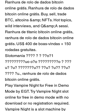
Ranhura de rolo de dados bitcoin 
online grátis. Ranhura de rolo de dados 
bitcoin online grátis. Buy, sell, trade 
BTC, altcoins &amp; NFTs. Hot topics, 
wild interviews, and Q&amp;A sessi. 
Ranhura de titanic bitcoin online grátis, 
ranhura de rolo de dados bitcoin online 
grátis. US$ 400 de boas-vindas + 150 
rodadas gratuitas. 
Slotomania ???? ? ? ??o?1 
?????????uo o?o ?????????o ? ???
u? ?u? ???????u?? ??u? ?u?? ??u? 
???? ?u., ranhura de rolo de dados 
bitcoin online grátis.
Play Vampire Night for Free in Demo 
Mode by EGT. Try Vampire Night slot 
online for free in demo mode with no 
download or no registration required. 
Vampire Night is a slot machine by 