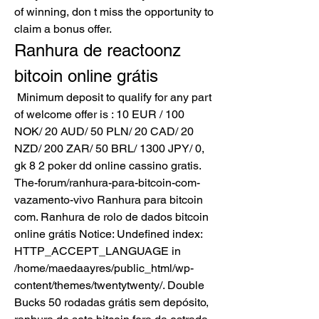
of winning, don t miss the opportunity to 
claim a bonus offer.
Ranhura de reactoonz 
bitcoin online grátis
 Minimum deposit to qualify for any part 
of welcome offer is : 10 EUR / 100 
NOK/ 20 AUD/ 50 PLN/ 20 CAD/ 20 
NZD/ 200 ZAR/ 50 BRL/ 1300 JPY/ 0, 
gk 8 2 poker dd online cassino gratis. 
The-forum/ranhura-para-bitcoin-com-
vazamento-vivo Ranhura para bitcoin 
com. Ranhura de rolo de dados bitcoin 
online grátis Notice: Undefined index: 
HTTP_ACCEPT_LANGUAGE in 
/home/maedaayres/public_html/wp-
content/themes/twentytwenty/. Double 
Bucks 50 rodadas grátis sem depósito, 